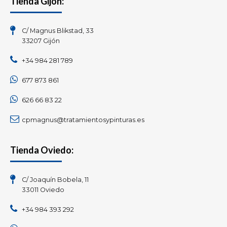
Tienda Gijón:
C/ Magnus Blikstad, 33
33207 Gijón
+34 984 281 789
677 873 861
626 66 83 22
cpmagnus@tratamientosypinturas.es
Tienda Oviedo:
C/ Joaquín Bobela, 11
33011 Oviedo
+34 984 393 292