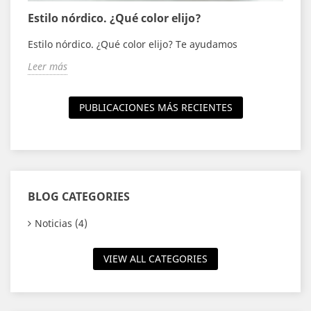
Estilo nórdico. ¿Qué color elijo?
E
Estilo nórdico. ¿Qué color elijo? Te ayudamos
E
Leer más
L
PUBLICACIONES MÁS RECIENTES
BLOG CATEGORIES
Noticias (4)
VIEW ALL CATEGORIES