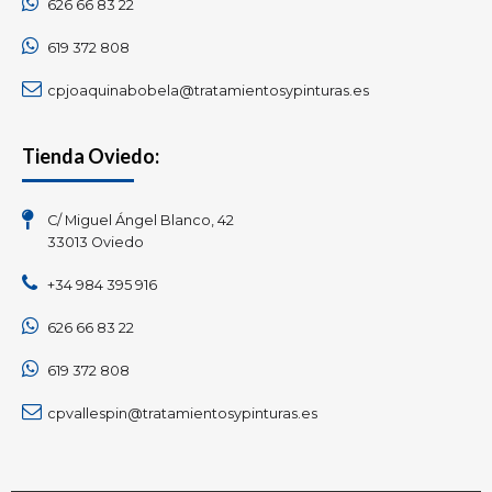
626 66 83 22
619 372 808
cpjoaquinabobela@tratamientosypinturas.es
Tienda Oviedo:
C/ Miguel Ángel Blanco, 42
33013 Oviedo
+34 984 395 916
626 66 83 22
619 372 808
cpvallespin@tratamientosypinturas.es