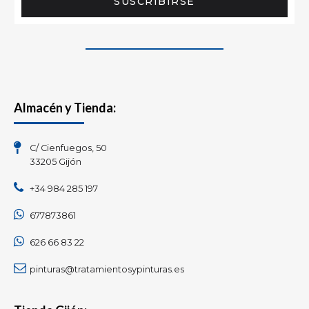
SUSCRIBIRSE
Almacén y Tienda:
C/ Cienfuegos, 50
33205 Gijón
+34 984 285 197
677873861
626 66 83 22
pinturas@tratamientosypinturas.es