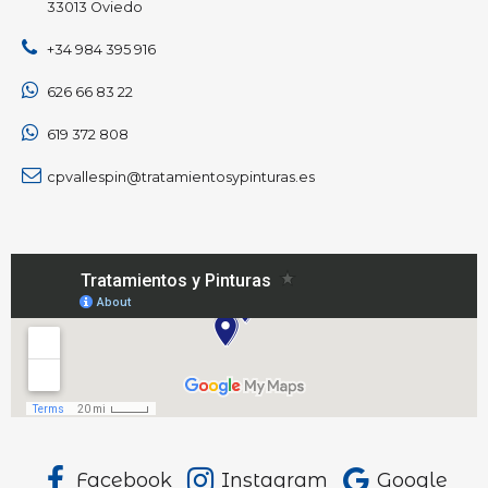
33013 Oviedo
+34 984 395 916
626 66 83 22
619 372 808
cpvallespin@tratamientosypinturas.es
Facebook
Instagram
Google