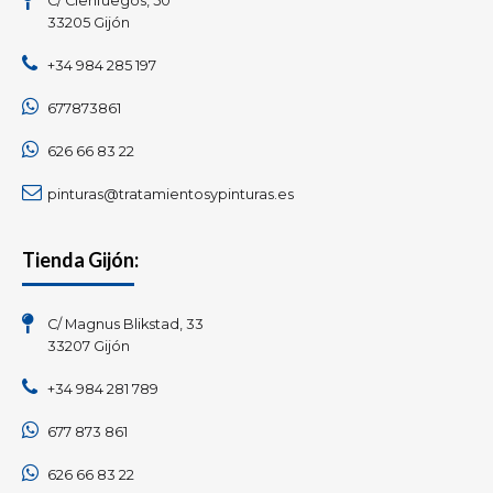
C/ Cienfuegos, 50
33205 Gijón
+34 984 285 197
677873861
626 66 83 22
pinturas@tratamientosypinturas.es
Tienda Gijón:
C/ Magnus Blikstad, 33
33207 Gijón
+34 984 281 789
677 873 861
626 66 83 22