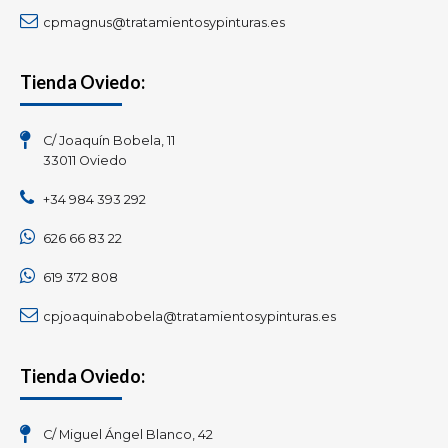
cpmagnus@tratamientosypinturas.es
Tienda Oviedo:
C/ Joaquín Bobela, 11
33011 Oviedo
+34 984 393 292
626 66 83 22
619 372 808
cpjoaquinabobela@tratamientosypinturas.es
Tienda Oviedo:
C/ Miguel Ángel Blanco, 42