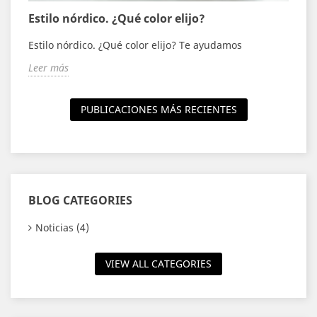
Estilo nórdico. ¿Qué color elijo?
E
Estilo nórdico. ¿Qué color elijo? Te ayudamos
E
Leer más
L
PUBLICACIONES MÁS RECIENTES
BLOG CATEGORIES
Noticias (4)
VIEW ALL CATEGORIES